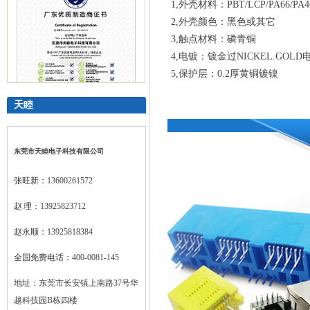
1,外壳材料：PBT/LCP/PA66/PA4
2,外壳颜色：黑色或其它
3,触点材料：磷青铜
4,电镀：镀金过NICKEL.GOLD电镀，厚
5,保护层：0.2厚黄铜镀镍
天睦
广东优质制造商证书
东莞市天睦电子科技有限公司
张旺新：
13600261572
赵 理：
13925823712
赵永顺：
13925818384
全国免费电话：
400-0081-145
地址：
东莞市长安镇上南路37号华
越科技园B栋四楼