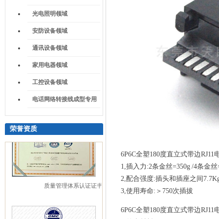
光电照明领域
安防设备领域
通讯设备领域
家用电器领域
工控设备领域
电话网络转接线成型专用
荣誉资质
6P6C全塑180度直立式带边RJ1
1,插入力:2条金丝=350g /4条金丝=5
质量管理体系认证证书
2,配合强度:插头和插座之间7.7K
3,使用寿命:＞750次插拔
6P6C全塑180度直立式带边RJ1