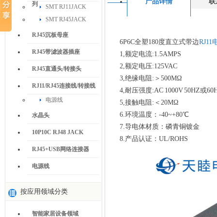
产品详情
联
列
SMT RJ11JACK
SMT RJ45JACK
RJ45沉板母座
6P6C全塑180度直立式带边
RJ1
RJ45带滤波器插座
1,额定电流:1.5AMPS
2,额定电压:125VAC
RJ45直通头/转接头
3,绝缘电阻:＞500MΩ
RJ11/RJ45连接线/转接线
4,耐压强度:AC 1000V 50HZ或60
电源线
5,接触电阻:＜20MΩ
6.环境温度：-40~+80℃
水晶头
7.导电体材质：磷青铜镀金
10P10C RJ48 JACK
8.产品认证：UL/ROHS
RJ45+USB网络连接器
电源线
按应用领域分类
智能家居设备领域