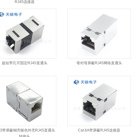
RJ45连接器
超短带孔可固定RJ45直通头
母对母屏蔽RJ45网络直通头
at3带屏蔽铜壳银色外壳RJ45直通头
Cat.6A带屏蔽RJ45连接器
转接头