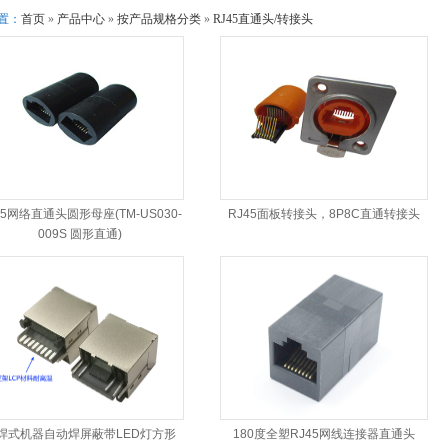
置：
首页
»
产品中心
»
按产品规格分类
»
RJ45直通头/转接头
45网络直通头圆形母座(TM-US030-
RJ45面板转接头，8P8C直通转接头
009S 圆形直通)
焊式机器自动焊屏蔽带LED灯方形
180度全塑RJ45网线连接器直通头