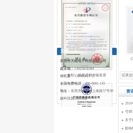
天睦
东莞市天睦电子科技有限公司
赵永顺：
13925818384
专利：插座进料传输装置
记录总数
张旺新：
13600261572
全国免费电话：
400-0081-145
地址：
东莞市长安镇上南路37号华
资
越科技园B栋四楼
20
可焊
家的福
关于
影响