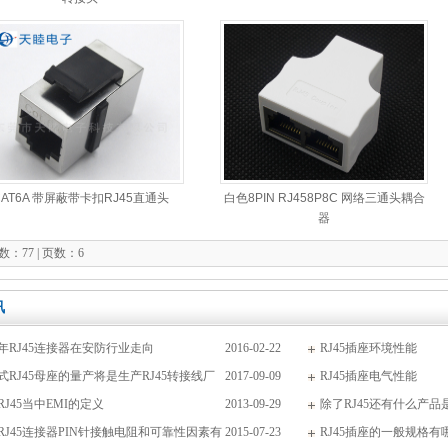
CAT6A 带屏蔽带卡扣RJ45直通头
白色8PIN RJ458P8C 网络三通头耦合
器
：77 | 页数：6
讯
16年RJ45连接器在安防行业走向
2016-02-22
RJ45插座环境性能
式RJ45母座的量产将是生产RJ45转接线厂
2017-09-09
RJ45插座电气性能
音！
RJ45当中EMI的定义
2013-09-29
除了RJ45还有什么产
RJ45连接器PIN针接触电阻和可靠性因素有
2015-07-23
RJ45插座的一般规格有