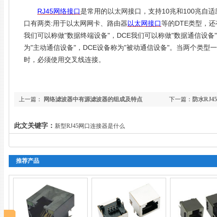
RJ45
10
100
网络
接口
是常用的
以太网
接口，支持
兆和
兆自适
:
DTE
口有两类
用于以太网网卡、路由器
以太网接口
等的
类型，还
"
"
DCE
"
"
我们可以称做
数据终端设备
，
我们可以称做
数据通信设备
"
"
DCE
"
"
为
主动通信设备
，
设备称为
被动通信设备
。当两个类型一
时，必须使用交叉线连接。
上一篇：
网络滤波器中有源滤波器的组成及特点
下一篇：
防水RJ
此文关键字：
新型RJ45网口连接器是什么
推荐产品