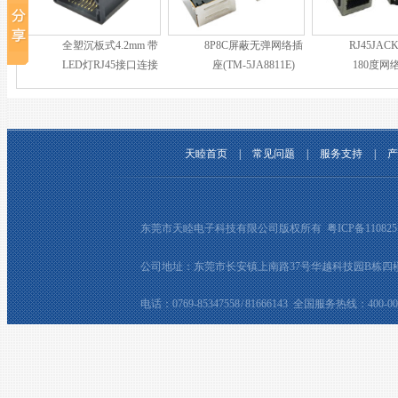
全塑沉板式4.2mm 带
8P8C屏蔽无弹网络插
RJ45JAC
LED灯RJ45接口连接
座(TM-5JA8811E)
180度网
器
(TM-52T8
天睦首页
|
常见问题
|
服务支持
|
产
东莞市天睦电子科技有限公司版权所有
粤ICP备110825
公司地址：东莞市长安镇上南路37号华越科技园B栋四楼 邮箱：t
电话：0769-85347558 / 81666143 全国服务热线：400-008