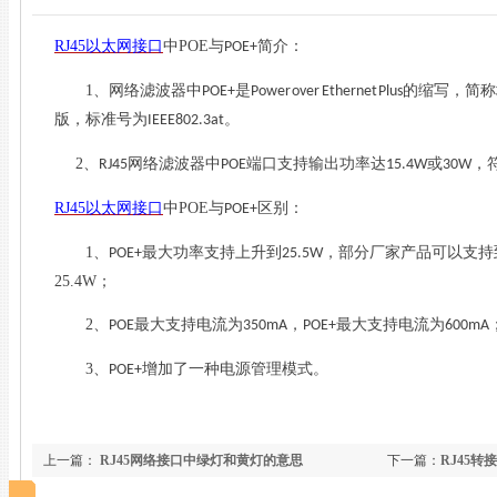
RJ45
以太网接口
中
POE
与
简介：
POE+
1
、网络滤波器中
是
的缩写，简称
POE+
Power over Ethernet Plus
版，标准号为
。
IEEE802.3at
2
、
网络滤波器中
端口支持输出功率达
或
，
RJ45
POE
15.4W
30W
RJ45
以太网接口
中
POE
与
区别：
POE+
1
、
最大功率支持上升到
，部分厂家产品可以支持
POE+
25.5W
25.4W
；
2
、
最大支持电流为
，
最大支持电流为
POE
350mA
POE+
600mA
3
、
增加了一种电源管理模式。
POE+
上一篇：
RJ45网络接口中绿灯和黄灯的意思
下一篇：
RJ45