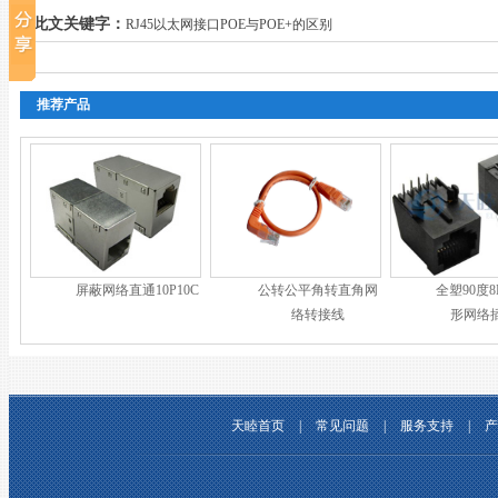
此文关键字：
RJ45以太网接口POE与POE+的区别
推荐产品
屏蔽网络直通10P10C
公转公平角转直角网
全塑90度8
络转接线
形网络插
57218
天睦首页
|
常见问题
|
服务支持
|
产